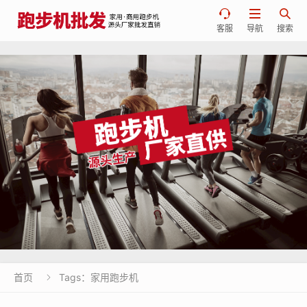



客服
导航
搜索
首页
Tags：家用跑步机
